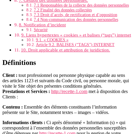
7. Gestion des données personnelles.
7.1 Responsables de la collecte des données personnelles
7.2 Finalité des données collectées
7.3 Droit d’accès, de rectification et d’opposition
7.4 Non-communication des données personnelles
8. Notification d’incident
Sécurité
9. Liens hypertextes « cookies » et balises (“tags”) internet
9.1. « COOKIES »
Article 9.2. BALISES (“TAGS”) INTERNET
10. Droit applicable et attribution de juridiction.
Définitions
Client :
tout professionnel ou personne physique capable au sens
des articles 1123 et suivants du Code civil, ou personne morale, qui
visite le Site objet des présentes conditions générales.
Prestations et Services :
http://recette-1.com
met à disposition des
Clients :
Contenu :
Ensemble des éléments constituants l’information
présente sur le Site, notamment textes – images – vidéos.
Informations clients :
Ci après dénommé « Information (s) » qui
correspondent à l’ensemble des données personnelles susceptibles
d’être détenues par
http://recette-1.com
pour la gestion de votre