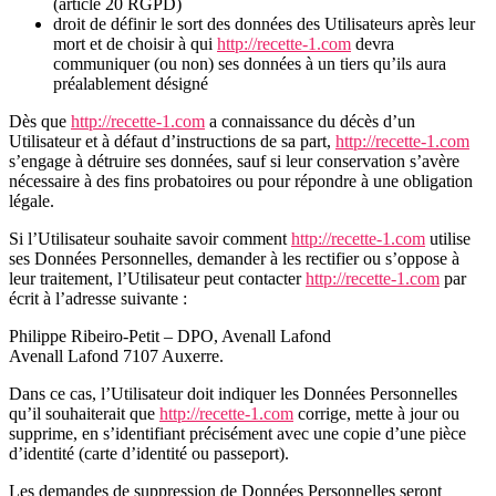
(article 20 RGPD)
droit de définir le sort des données des Utilisateurs après leur
mort et de choisir à qui
http://recette-1.com
devra
communiquer (ou non) ses données à un tiers qu’ils aura
préalablement désigné
Dès que
http://recette-1.com
a connaissance du décès d’un
Utilisateur et à défaut d’instructions de sa part,
http://recette-1.com
s’engage à détruire ses données, sauf si leur conservation s’avère
nécessaire à des fins probatoires ou pour répondre à une obligation
légale.
Si l’Utilisateur souhaite savoir comment
http://recette-1.com
utilise
ses Données Personnelles, demander à les rectifier ou s’oppose à
leur traitement, l’Utilisateur peut contacter
http://recette-1.com
par
écrit à l’adresse suivante :
Philippe Ribeiro-Petit – DPO, Avenall Lafond
Avenall Lafond 7107 Auxerre.
Dans ce cas, l’Utilisateur doit indiquer les Données Personnelles
qu’il souhaiterait que
http://recette-1.com
corrige, mette à jour ou
supprime, en s’identifiant précisément avec une copie d’une pièce
d’identité (carte d’identité ou passeport).
Les demandes de suppression de Données Personnelles seront