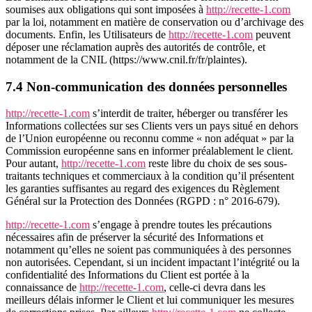
soumises aux obligations qui sont imposées à
http://recette-1.com
par la loi, notamment en matière de conservation ou d’archivage des
documents. Enfin, les Utilisateurs de
http://recette-1.com
peuvent
déposer une réclamation auprès des autorités de contrôle, et
notamment de la CNIL (https://www.cnil.fr/fr/plaintes).
7.4 Non-communication des données personnelles
http://recette-1.com
s’interdit de traiter, héberger ou transférer les
Informations collectées sur ses Clients vers un pays situé en dehors
de l’Union européenne ou reconnu comme « non adéquat » par la
Commission européenne sans en informer préalablement le client.
Pour autant,
http://recette-1.com
reste libre du choix de ses sous-
traitants techniques et commerciaux à la condition qu’il présentent
les garanties suffisantes au regard des exigences du Règlement
Général sur la Protection des Données (RGPD : n° 2016-679).
http://recette-1.com
s’engage à prendre toutes les précautions
nécessaires afin de préserver la sécurité des Informations et
notamment qu’elles ne soient pas communiquées à des personnes
non autorisées. Cependant, si un incident impactant l’intégrité ou la
confidentialité des Informations du Client est portée à la
connaissance de
http://recette-1.com
, celle-ci devra dans les
meilleurs délais informer le Client et lui communiquer les mesures