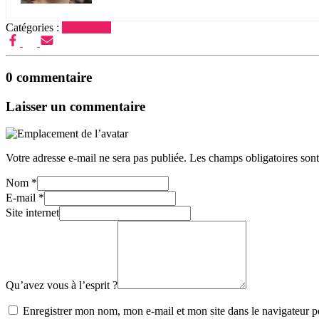
Catégories :
Non classé
0 commentaire
Laisser un commentaire
Votre adresse e-mail ne sera pas publiée.
Les champs obligatoires son
Nom
*
E-mail
*
Site internet
Qu’avez vous à l’esprit ?
Enregistrer mon nom, mon e-mail et mon site dans le navigateur