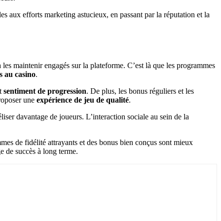
es aux efforts marketing astucieux, en passant par la réputation et la
te à les maintenir engagés sur la plateforme. C’est là que les programmes
es au casino
.
rt
sentiment de progression
. De plus, les bonus réguliers et les
proposer une
expérience de jeu de qualité
.
éliser davantage de joueurs. L’interaction sociale au sein de la
mmes de fidélité attrayants et des bonus bien conçus sont mieux
ge de succès à long terme.