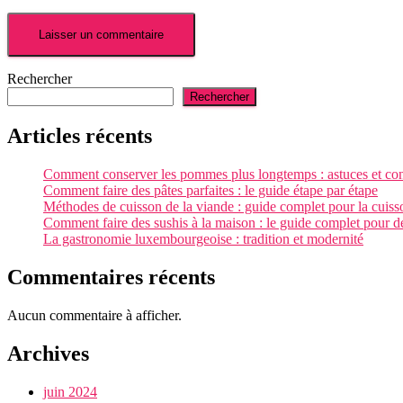
Rechercher
Rechercher
Articles récents
Comment conserver les pommes plus longtemps : astuces et con
Comment faire des pâtes parfaites : le guide étape par étape
Méthodes de cuisson de la viande : guide complet pour la cuisso
Comment faire des sushis à la maison : le guide complet pour d
La gastronomie luxembourgeoise : tradition et modernité
Commentaires récents
Aucun commentaire à afficher.
Archives
juin 2024