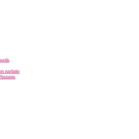
seils
n parfaite
ébutants