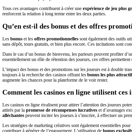
Tous ces avantages contribuent à créer une
expérience de jeu plus gr
renforcent la relation à long terme entre les deux parties.
Qu’en est-il des bonus et des offres promot
Les
bonus
et les
offres promotionnelles
sont également des outils uti
sans dépôt, tours gratuits, et bien plus encore. Ces incitations sont c
Dans le cas d’un bonus de bienvenu, les parieurs peuvent profiter d’
essentiellement un rôle de rétention des joueurs, ces offres permettent de
L’impact des bonus et des promotions sur les joueurs est à double trancha
toujours à la recherche des casinos offrant les
bonus les plus
attractif
augmente les chances pour la plateforme de le voir rester.
Comment les casinos en ligne utilisent ces i
Les casinos en ligne rivalisent pour attirer l’attention des joueurs pot
attirés par la
promesse de récompenses lucratives
et d’avantages exc
alléchantes
peuvent inciter les joueurs à s’inscrire, à effectuer un pr
Les stratégies de marketing créatives sont également essentielles po
contribuer à générer de l’engouement. L’utilisation de
bonus exclusif