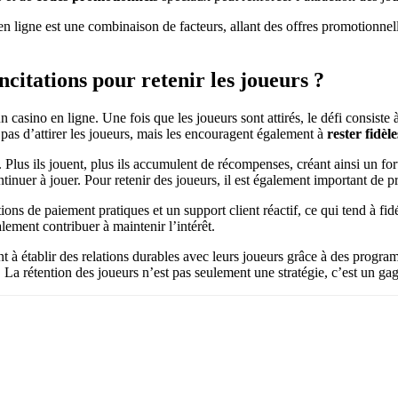
en ligne est une combinaison de facteurs, allant des offres promotionnell
ncitations pour retenir les joueurs ?
’un casino en ligne. Une fois que les joueurs sont attirés, le défi consis
t pas d’attirer les joueurs, mais les encouragent également à
rester fidèl
Plus ils jouent, plus ils accumulent de récompenses, créant ainsi un fo
tinuer à jouer. Pour retenir des joueurs, il est également important de 
ions de paiement pratiques et un support client réactif, ce qui tend à fid
alement contribuer à maintenir l’intérêt.
nt à établir des relations durables avec leurs joueurs grâce à des progra
. La rétention des joueurs n’est pas seulement une stratégie, c’est un ga