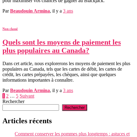
pour maximiser vos chances de gagner au Blackjack.
Par
Beaudouin Armina
, il y a
3 ans
Non classé
Quels sont les moyens de paiement les
plus populaires au Canada?
Dans cet article, nous explorerons les moyens de paiement les plus
populaires au Canada, tels que les cartes de débit, les cartes de
crédit, les cartes prépayées, les chèques, ainsi que quelques
informations importantes à connaître.
Par
Beaudouin Armina
, il y a
3 ans
Pagination
1
2
…
5
Suivant
Rechercher
des
Rechercher
publications
Articles récents
Comment conserver les pommes plus longtemps : astuces et